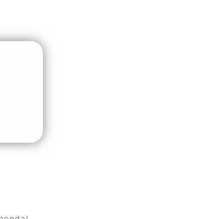
menda!