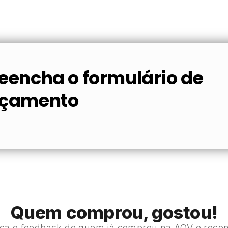
eencha o formulário de
rçamento
Quem comprou, gostou!
ça o feedback de quem já comprou na AQV e reco