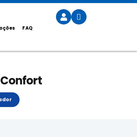
oções
FAQ
 Confort
ador