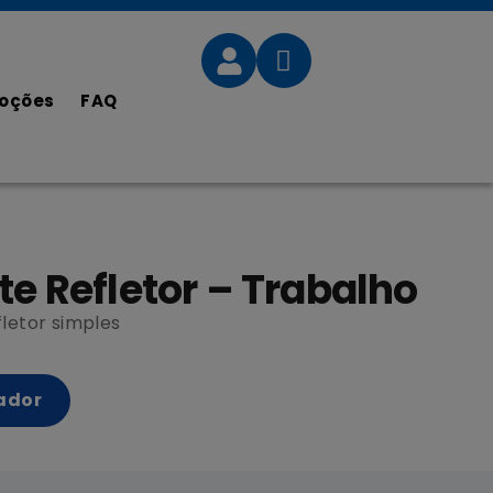
oções
FAQ
te Refletor – Trabalho
fletor simples
ador