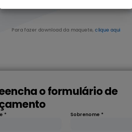
Para fazer download da maquete,
clique aqui
eencha o formulário de
rçamento
me
*
Sobrenome
*