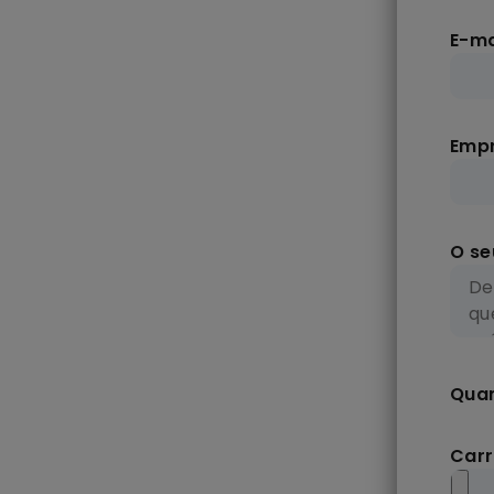
E-ma
Empr
O se
Quan
Carr