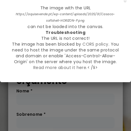
Para fazer download da maquete,
clique aqui
The image with the URL
Alterar projeto
Cores
Imagens
Texto
De
https://aquisevende.pt/wp-content/uploads/2025/01/Casaco-
softshell-HORIZON-P.png
can not be loaded into the canvas.
Troubleshooting
The URL is not correct!
The image has been blocked by
CORS policy
. You
need to host the image under the same protocol
Preencha o
and domain or enable 'Access-Control-Allow-
Origin' on the server where you host the image.
formulário de
Read more about it here.
< /li>
orçamento
Nome
*
Sobrenome
*