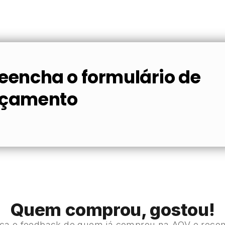
eencha o formulário de
rçamento
Quem comprou, gostou!
ça o feedback de quem já comprou na AQV e reco