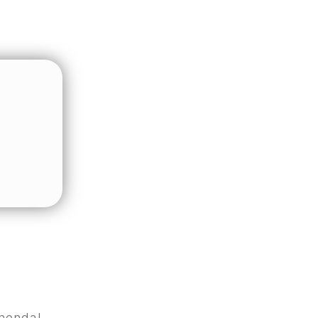
menda!