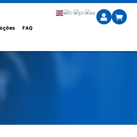
oções
FAQ