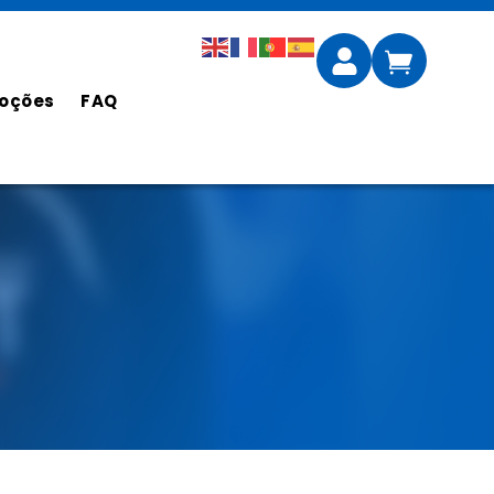
oções
FAQ